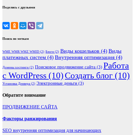
Поделись с друзьями
Поиск по меткам
Виды кошельков
(4)
Виды
WME WMR WMZ WMID
(2)
Блоги
(2)
платежных систем
(4)
Внутренняя оптимизация
(4)
Работа
Поисковое продвижение сайта
(3)
Домены хостинги
(2)
с WordPress
(10)
Создать блог
(10)
Элeктронные деньги
(3)
Установка Денвера
(2)
Обратите внимание
ПРОДВИЖЕНИЕ САЙТА
Факторы ранжирования
SEO внутренняя оптимизация для начинающих