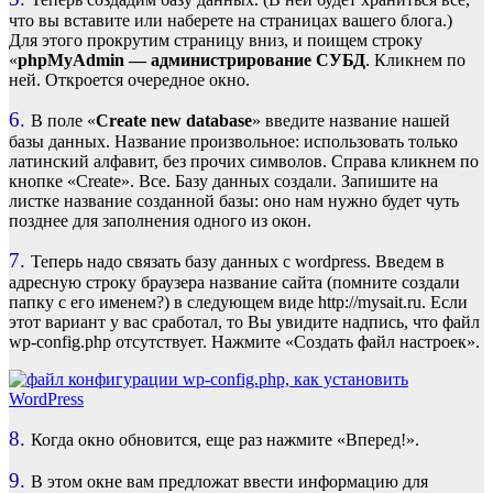
что вы вставите или наберете на страницах вашего блога.)
Для этого прокрутим страницу вниз, и поищем строку
«
phpMyAdmin — администрирование СУБД
. Кликнем по
ней. Откроется очередное окно.
6.
В поле «
Create new database
» введите название нашей
базы данных. Название произвольное: использовать только
латинский алфавит, без прочих символов. Справа кликнем по
кнопке «Create». Все. Базу данных создали. Запишите на
листке название созданной базы: оно нам нужно будет чуть
позднее для заполнения одного из окон.
7.
Теперь надо связать базу данных с wordpress. Введем в
адресную строку браузера название сайта (помните создали
папку с его именем?) в следующем виде http://mysait.ru. Если
этот вариант у вас сработал, то Вы увидите надпись, что файл
wp-config.php отсутствует. Нажмите «Создать файл настроек».
8.
Когда окно обновится, еще раз нажмите «Вперед!».
9.
В этом окне вам предложат ввести информацию для