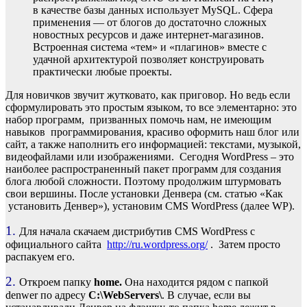
в качестве базы данных использует MySQL. Сфера
применения — от блогов до достаточно cложных
новостных ресурсов и даже интернет-магазинов.
Встроенная система «тем» и «плагинов» вместе c
удачной архитектурой позволяет конcтруировать
практически любые проекты.
Для новичков звучит жутковато, как приговор. Но ведь если
сформулировать это простым языком, то все элементарно: это
набор программ, призванных помочь нам, не имеющим
навыков программирования, красиво оформить наш блог или
сайт, а также наполнить его информацией: текстами, музыкой,
видеофайлами или изображениями. Сегодня WordPress – это
наиболее распространенный пакет программ для создания
блога любой сложности. Поэтому продолжим штурмовать
свои вершины. После установки Денвера (см. статью «Как
установить Денвер»), установим CMS WordPress (далее WP).
1.
Для начала скачаем дистрибутив CMS WordPress с
официального сайта
http://ru.wordpress.org/
. Затем просто
распакуем его.
2.
Откроем папку
home.
Она находится рядом с папкой
denwer по адресу
С:\WebServers\
. В случае, если вы