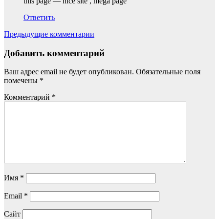
this page — nice site , mega page
Ответить
Навигация
Предыдущие комментарии
по
комментариям
Добавить комментарий
Ваш адрес email не будет опубликован.
Обязательные поля
помечены
*
Комментарий
*
Имя
*
Email
*
Сайт