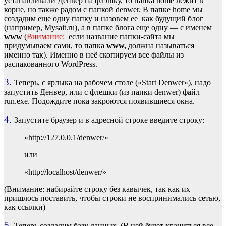
устанавливали Денвер на флэшку, то папка home лежит в
корне, но также радом с папкой denwer. В папке home мы
создадим еще одну папку и назовем ее как будущий блог
(например, Mysait.ru), а в папке блога еще одну — с именем
www
(
Внимание:
если название папки-сайта мы
придумываем сами, то папка
www,
должна называться
именно так). Именно в неё скопируем все файлы из
распакованного WordPress.
3.
Теперь, с ярлыка на рабочем столе («Start Denwer»), надо
запустить Денвер, или с флешки (из папки denwer) файл
run.exe. Подождите пока закроются появившиеся окна.
4.
Запустите браузер и в адресной строке введите строку:
«http://127.0.0.1/denwer/»
или
«http://localhost/denwer/»
(Внимание: набирайте строку без кавычек, так как их
пришлось поставить, чтобы строки не воспринимались сетью,
как ссылки)
5.
Теперь создадим базу данных. (В ней будет храниться все,