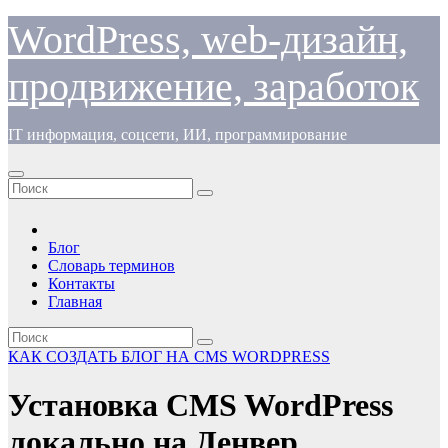
Перейти
WordPress, web-дизайн,
к
содержимому
продвижение, заработок
IT информация, соцсети, ИИ, программирование
Блог
Словарь терминов
Контакты
Главная
КАК СОЗДАТЬ БЛОГ НА CMS WORDPRESS
Установка CMS WordPress
локально на Денвер