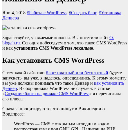
Янв 4, 2018
#Работа с WordPress
,
#Создать блог
,
#Установка
Денвера
З
дравствуйте, уважаемые коллеги. Вы посетили сайт
O-
blogah.ru
. Сегодня побеседуем о том, что такое CMS WordPress
и как
установить CMS WordPress локально
.
Как установить CMS WordPress
С
тем какой сайт или
блог: платный или бесплатный
будете
запускать, вы уже, я надеюсь, определились. К этому моменту
вы уже должны понимать что такое Денвер и
как установить
Денвер
. Выбор движка WordPress не случаен: в статье
«
Создание блога на движке CMS WordPress
» я перечислила
его плюсы.
Сначала процитирую то, что пишут в Википедии о
Вордпресе:
WordPress — CMS c открытым исходным кодом,
распространяемая под GNU GPL. Написан на PHP,