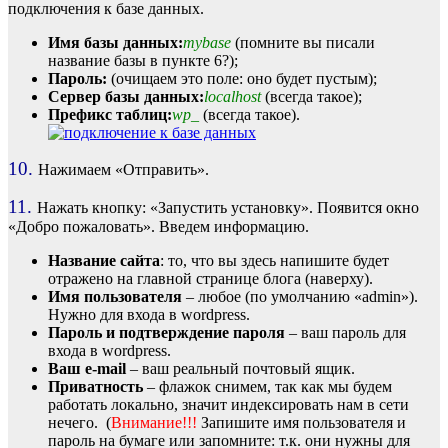
подключения к базе данных.
Имя базы данных:
mybase
(помните вы писали
название базы в пункте 6?);
Пароль:
(очищаем это поле: оно будет пустым);
Сервер базы данных:
localhost
(всегда такое);
Префикс таблиц:
wp_
(всегда такое).
10.
Нажимаем «Отправить».
11.
Нажать кнопку: «Запустить установку». Появится окно
«Добро пожаловать». Введем информацию.
Название сайта
: то, что вы здесь напишите будет
отражено на главной странице блога (наверху).
Имя пользователя
– любое (по умолчанию «admin»).
Нужно для входа в wordpress.
Пароль и подтверждение пароля
– ваш пароль для
входа в wordpress.
Ваш e-mail
– ваш реальный почтовый ящик.
Приватность
– флажок снимем, так как мы будем
работать локально, значит индексировать нам в сети
нечего. (
Внимание!!!
Запишите имя пользователя и
пароль на бумаге или запомните: т.к. они нужны для