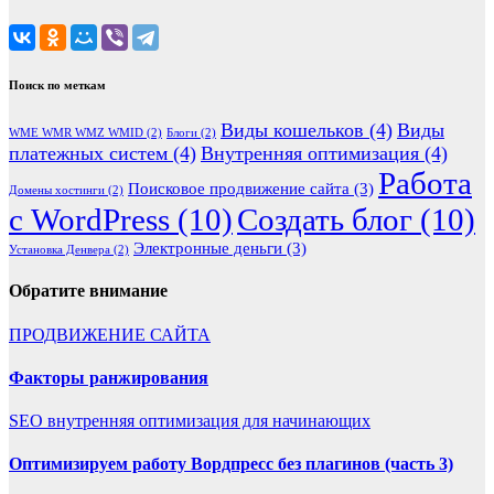
Поиск по меткам
Виды кошельков
(4)
Виды
WME WMR WMZ WMID
(2)
Блоги
(2)
платежных систем
(4)
Внутренняя оптимизация
(4)
Работа
Поисковое продвижение сайта
(3)
Домены хостинги
(2)
с WordPress
(10)
Создать блог
(10)
Элeктронные деньги
(3)
Установка Денвера
(2)
Обратите внимание
ПРОДВИЖЕНИЕ САЙТА
Факторы ранжирования
SEO внутренняя оптимизация для начинающих
Оптимизируем работу Вордпресс без плагинов (часть 3)